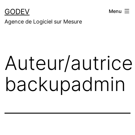
Aller
GODEV
Menu
au
Agence de Logiciel sur Mesure
contenu
Auteur/autrice 
backupadmin