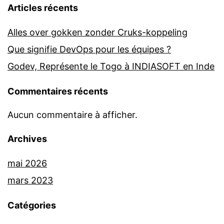
Articles récents
Alles over gokken zonder Cruks-koppeling
Que signifie DevOps pour les équipes ?
Godev, Représente le Togo à INDIASOFT en Inde
Commentaires récents
Aucun commentaire à afficher.
Archives
mai 2026
mars 2023
Catégories